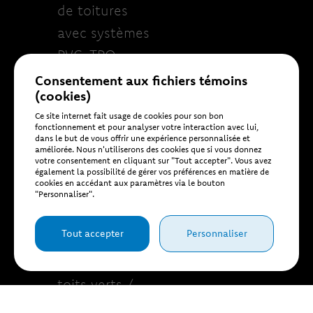
de toitures
avec systèmes
PVC-TPO
Consentement aux fichiers témoins
Conception
(cookies)
de devis
Ce site internet fait usage de cookies pour son bon
fonctionnement et pour analyser votre interaction avec lui,
personnalisés
dans le but de vous offrir une expérience personnalisée et
améliorée. Nous n'utiliserons des cookies que si vous donnez
selon vos
votre consentement en cliquant sur "Tout accepter". Vous avez
également la possibilité de gérer vos préférences en matière de
besoins
cookies en accédant aux paramètres via le bouton
"Personnaliser".
techniques et
budgétaires
Tout accepter
Personnaliser
Réalisation de
toits verts /
terrasses